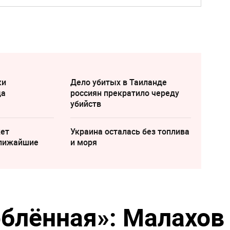
ки
Дело убитых в Таиланде
да
россиян прекратило череду
убийств
жет
Украина осталась без топлива
ближайшие
и моря
юблённая»: Малахов