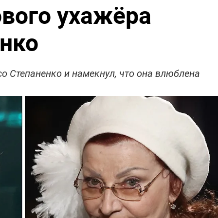
ового ухажёра
нко
о Степаненко и намекнул, что она влюблена