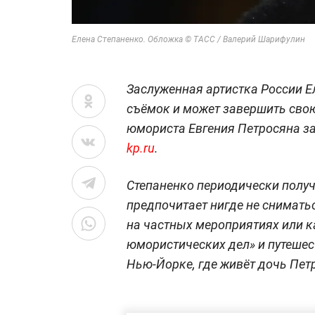
Елена Степаненко. Обложка © ТАСС / Валерий Шарифулин
Заслуженная артистка России Е
съёмок и может завершить свою
юмориста Евгения Петросяна за
kp.ru
.
Степаненко периодически получ
предпочитает нигде не сниматьс
на частных мероприятиях или к
юмористических дел» и путешес
Нью-Йорке, где живёт дочь Пет