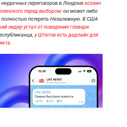
ле неудачных переговоров в Лондоне
хозяин
Зеленского перед выбором
: он может либо
о полностью потерять Незалежную. В США
ий лидер устал
от поведения главаря
еспубликанца,
у Штатов есть дедлайн для
икта.