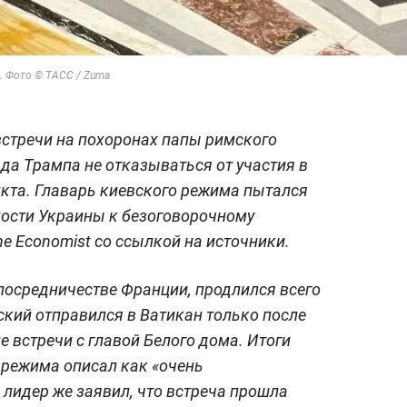
. Фото © ТАСС / Zuma
встречи на похоронах папы римского
а Трампа не отказываться от участия в
кта. Главарь киевского режима пытался
ности Украины к безоговорочному
e Economist со ссылкой на источники.
посредничестве Франции, продлился всего
нский отправился в Ватикан только после
е встречи с главой Белого дома. Итоги
 режима описал как «очень
лидер же заявил, что встреча прошла