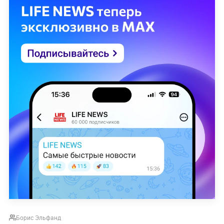
Борис Эльфанд