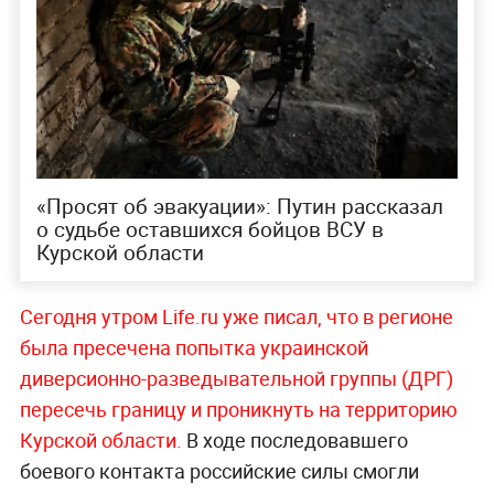
«Просят об эвакуации»: Путин рассказал
о судьбе оставшихся бойцов ВСУ в
Курской области
Сегодня утром Life.ru уже писал, что в регионе
была пресечена попытка украинской
диверсионно-разведывательной группы (ДРГ)
пересечь границу и проникнуть на территорию
Курской области.
В ходе последовавшего
боевого контакта российские силы смогли