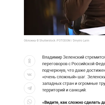
Обложка © Shutterstock /FOTODOM / Dmytro Larin
Владимир Зеленский стремится
переговоров с Российской Фед
подчеркнув, что даже достиже
«очень сложный» шаг. Зеленск
западных стран и огромные тр
территорий и санкций.
«Видите, как сложно сделать 