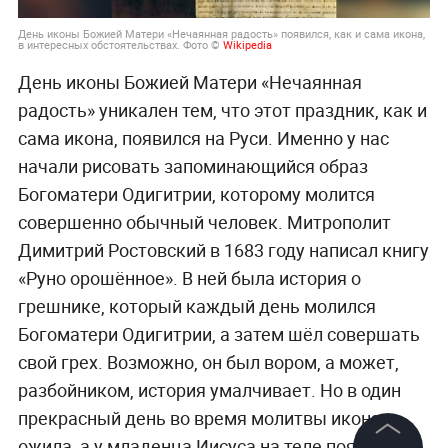
День иконы Божией Матери «Нечаянная радость» появился, как и сама икона,
в интересных обстоятельствах. Фото ©
Wikipedia
День иконы Божией Матери «Нечаянная
радость» уникален тем, что этот праздник, как и
сама икона, появился на Руси. Именно у нас
начали рисовать запоминающийся образ
Богоматери Одигитрии, которому молится
совершенно обычный человек. Митрополит
Димитрий Ростовский в 1683 году написал книгу
«Руно орошённое». В ней была история о
грешнике, который каждый день молился
Богоматери Одигитрии, а затем шёл совершать
свой грех. Возможно, он был вором, а может,
разбойником, история умалчивает. Но в один
прекрасный день во время молитвы икона
ожила, а у младенца Иисуса на теле появились