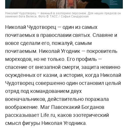
Николай Чудотворец — важный в эзотерике персонаж. Для наших предков он
заменил бога Велеса. Фото © ТАСС / Софья Сандурская
Николай Чудотворец — один из самых
почитаемых в православии святых. Славяне и
вовсе сделали его, пожалуй, самым
почитаемым. Николай Угодник — покровитель
мореходов, но не только. Его профиль —
спасение от внезапной смерти, защита невинно
осуждённых от казни, а история, когда Николай
Чудотворец совершенно один остановил целый
отряд под командованием двух
военачальников, действительно поражала
воображение. Маг Павсекакий Богданов
рассказывает Life.ru, каков эзотерический
смысл фигуры Николая Угодника.