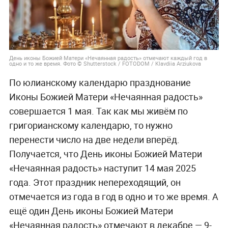
День иконы Божией Матери «Нечаянная радость» отмечают каждый год в
одно и то же время. Фото © Shutterstock / FOTODOM / Klavdiia Arziukova
По юлианскому календарю празднование
Иконы Божией Матери «Нечаянная радость»
совершается 1 мая. Так как мы живём по
григорианскому календарю, то нужно
перенести число на две недели вперёд.
Получается, что День иконы Божией Матери
«Нечаянная радость» наступит 14 мая 2025
года. Этот праздник непереходящий, он
отмечается из года в год в одно и то же время. А
ещё один День иконы Божией Матери
«Нечаянная радость» отмечают в декабре — 9-