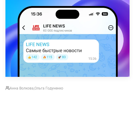
Анна Волкова
,
Ольга Годуненко