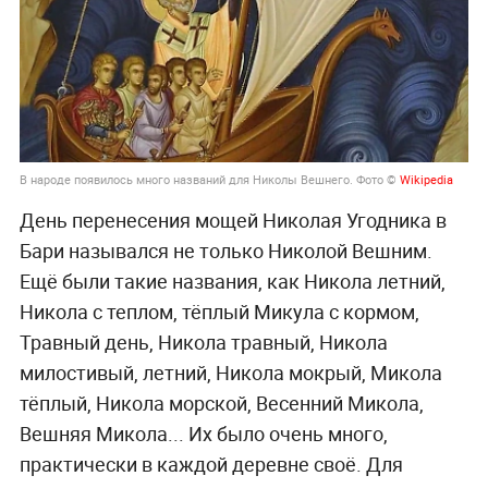
В народе появилось много названий для Николы Вешнего. Фото ©
Wikipedia
День перенесения мощей Николая Угодника в
Бари назывался не только Николой Вешним.
Ещё были такие названия, как Никола летний,
Никола с теплом, тёплый Микула с кормом,
Травный день, Никола травный, Никола
милостивый, летний, Никола мокрый, Микола
тёплый, Никола морской, Весенний Микола,
Вешняя Микола... Их было очень много,
практически в каждой деревне своё. Для