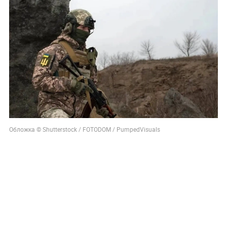
Обложка © Shutterstock / FOTODOM / PumpedVisuals