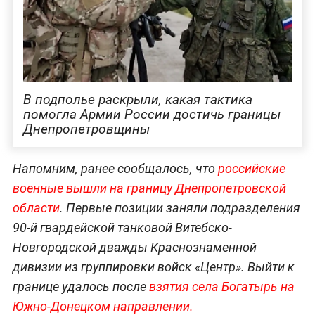
В подполье раскрыли, какая тактика
помогла Армии России достичь границы
Днепропетровщины
Напомним, ранее сообщалось, что
российские
военные вышли на границу Днепропетровской
области
. Первые позиции заняли подразделения
90-й гвардейской танковой Витебско-
Новгородской дважды Краснознаменной
дивизии из группировки войск «Центр». Выйти к
границе удалось после
взятия села Богатырь на
Южно-Донецком направлении.