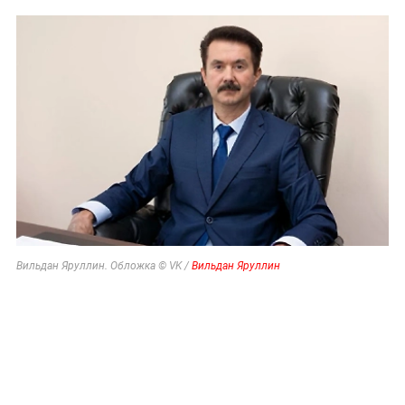
Вильдан Яруллин. Обложка © VK /
Вильдан Яруллин