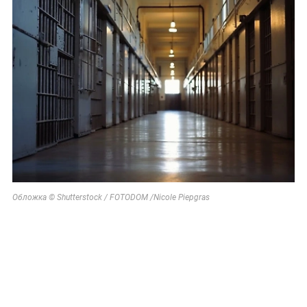
Обложка © Shutterstock / FOTODOM /Nicole Piepgras