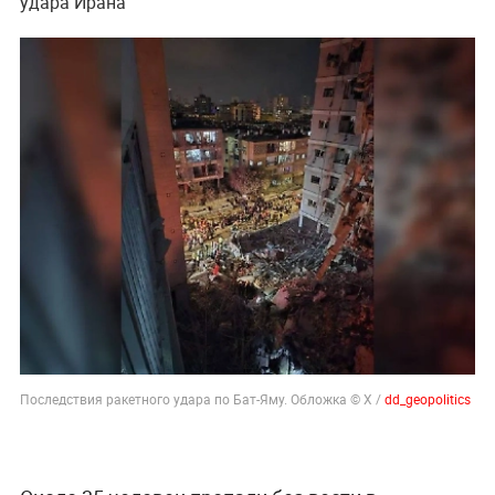
удара Ирана
Последствия ракетного удара по Бат-Яму. Обложка © Х /
dd_geopolitics