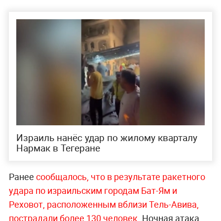
Израиль нанёс удар по жилому кварталу
Нармак в Тегеране
Ранее
сообщалось, что в результате ракетного
удара по израильским городам Бат-Ям и
Реховот, расположенным вблизи Тель-Авива,
пострадали более 130 человек.
Ночная атака