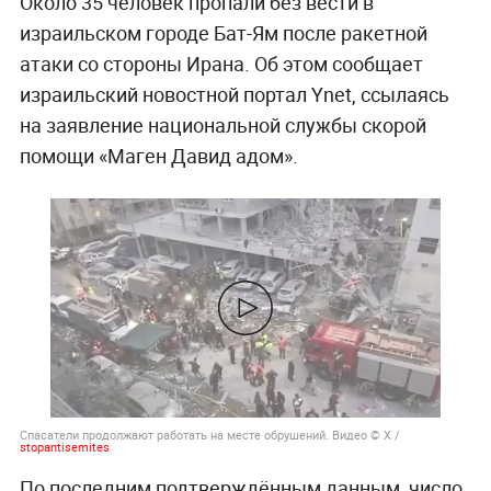
Около 35 человек пропали без вести в
израильском городе Бат-Ям после ракетной
атаки со стороны Ирана. Об этом сообщает
израильский новостной портал Ynet, ссылаясь
на заявление национальной службы скорой
помощи «Маген Давид адом».
Спасатели продолжают работать на месте обрушений. Видео © Х /
stopantisemites
По последним подтверждённым данным, число