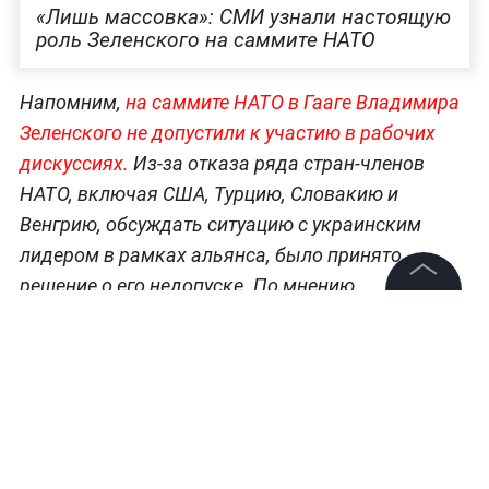
«Лишь массовка»: СМИ узнали настоящую
роль Зеленского на саммите НАТО
Напомним,
н
а саммите НАТО в Гааге Владимира
Зеленского не допустили к участию в рабочих
дискуссиях.
Из-за отказа ряда стран-членов
НАТО, включая США, Турцию, Словакию и
Венгрию, обсуждать ситуацию с украинским
лидером в рамках альянса, было принято
решение о его недопуске. По мнению
аналитиков,
Зеленский на саммите выглядел
©
2026
News Media Holding.
Все права защищены
подавленным
. Специалист по анализу поведения
отметил, что
он направлялся на встречу с
лидерами стран, словно на казнь.
Информация
Контакты