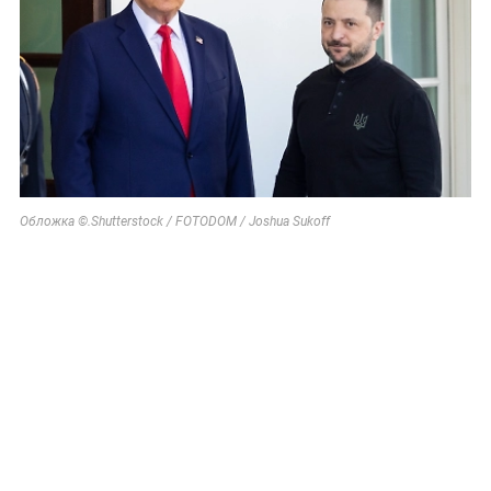
Обложка ©.Shutterstock / FOTODOM / Joshua Sukoff