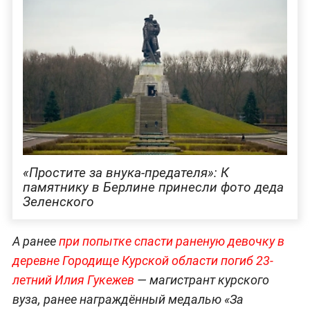
«Простите за внука-предателя»: К
памятнику в Берлине принесли фото деда
Зеленского
А ранее
при попытке спасти раненую девочку в
деревне Городище Курской области погиб 23-
летний Илия Гукежев
— магистрант курского
вуза, ранее награждённый медалью «За