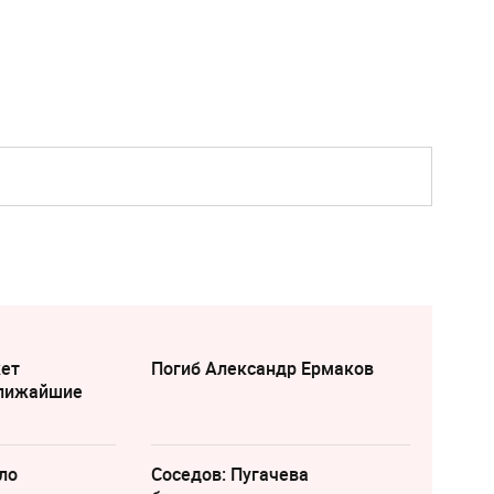
жет
Погиб Александр Ермаков
ближайшие
ло
Соседов: Пугачева