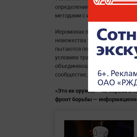
определения пола решаются и
методами с использованием ми
Иеромонах предположил, что п
невежества участников, либо п
пытаются подорвать авторитет
условиях традиционные религи
объединяющую роль не только 
сообществе, что вызывает про
«Это их оружие — их борьба в
фронт борьбы — информационн