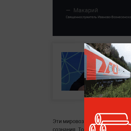
Макарий
Священнослужитель Иваново-Вознесенско
Эти мировоззренческие вопрос
сознания. Тогда как вопросы з