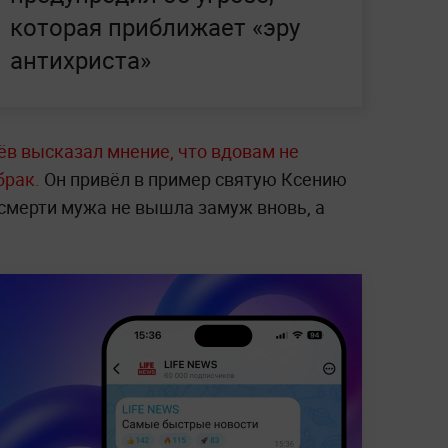
которая приближает «эру
антихриста»
ёв высказал мнение, что вдовам не
брак.
Он привёл в пример святую Ксению
 смерти мужа не вышла замуж вновь, а