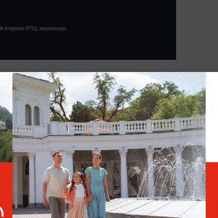
й епархии РПЦ, иеромонах
«Нитка за иголкой»:
Протоиерей Ткачёв призвал
россиянок умерить
амбиции
ы относятся к компетенции религиозного
ачатия, формирования плода и