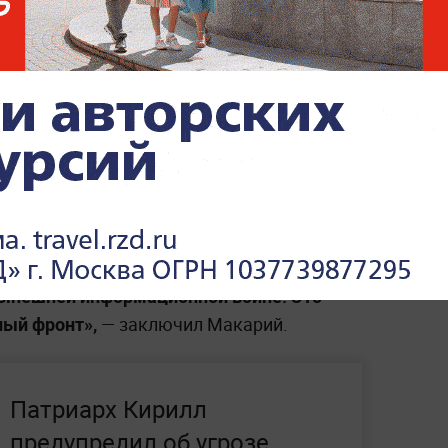
сключительно естественно-научными
кроскопов и других приборов.
одобные споры возникают либо из-за
отому, что некоторые люди сознательно
 Церкви. Он отметил, что в современных
и, включая православие, играют
в российском, но и в мировом
тиводействие определённых сил.
 нынешней информационной войне. Это
ый фронт»,
— заключил Макарий.
Патриарх Кирилл
предупредил об угрозе,