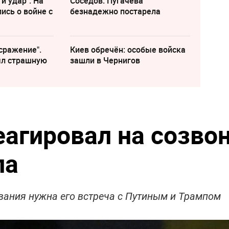
и удар". На
Соседов: Пугачева
ись о войне с
безнадежно постарела
сражение".
Киев обречён: особые войска
ыл страшную
зашли в Чернигов
еагировал на созво
па
ования нужна его встреча с Путиным и Трампом