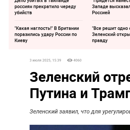
Дело убитых в Таиланде
"Придется нанест
россиян прекратило череду
Западе высказал
убийств
Россией
"Какая наглость!" В Британии
"Все решит одно 
поразились удару России по
Зеленский откр
Киеву
правду
3 июля 2025, 15:39
4060
Зеленский отр
Путина и Трам
Зеленский заявил, что для урегулир