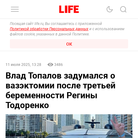
Посещая сайт life.ru, Вы соглашаетесь с приложенной
Политикой обработки Персональных данных
и с использованием
файлов cookie, указанных в данной Политике.
ОК
11 июля 2025, 13:28
3486
Влад Топалов задумался о
вазэктомии после третьей
беременности Регины
Тодоренко