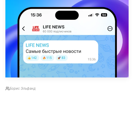
Борис Эльфанд