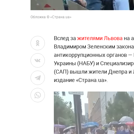
Обложка © «Страна.ua»
Вслед за
жителями Львова
на а
Владимиром Зеленским закона
антикоррупционных органов —
Украины (НАБУ) и Специализи
(САП) вышли жители Днепра и 
издание «Страна.ua».