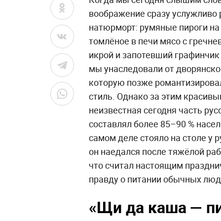
воображение сразу услужливо 
натюрморт: румяные пироги на 
томлёное в печи мясо с гречне
икрой и запотевший графинчик 
мы унаследовали от дворянской
которую позже романтизировал
стиль. Однако за этим красив
неизвестная сегодня часть русс
составлял более 85–90 % насел
самом деле стояло на столе у р
он наедался после тяжёлой ра
что считал настоящим праздн
правду о питании обычных люде
«Щи да каша — п