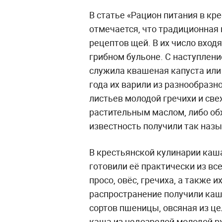
В статье «Рацион питания в кре
отмечается, что традиционная
рецептов щей. В их число вход
грибном бульоне. С наступлени
служила квашеная капуста или
года их варили из разнообразн
листьев молодой гречихи и све
растительным маслом, либо об
известность получили так наз
В крестьянской кулинарии каш
готовили её практически из вс
просо, овёс, гречиха, а также 
распространение получили каш
сортов пшеницы, овсяная из це
каша из недозрелой молодой рж