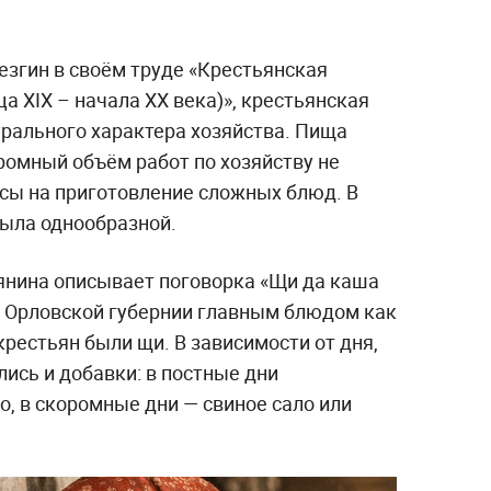
езгин в своём труде «Крестьянская
а XIX – начала XX века)», крестьянская
урального характера хозяйства. Пища
громный объём работ по хозяйству не
асы на приготовление сложных блюд. В
была однообразной.
янина описывает поговорка «Щи да каша
 в Орловской губернии главным блюдом как
крестьян были щи. В зависимости от дня,
лись и добавки: в постные дни
, в скоромные дни — свиное сало или