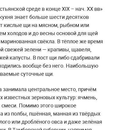
стьянской среде в конце XIX – нач. XX вв»
 кухня знает больше шести десятков
ят кислые щи на мясном, рыбном или
ем холодов и до весны основой для щей
 маринованная свёкла. В тёплое же время
ой свежей зелени — крапивы, щавеля,
жей капусты. В пост щи либо сдабривали
ходились вообще без него. Наибольшую
ываемые суточные щи.
а занимала центральное место, причём
ех известных зерновых культур: ячмень,
их смеси. Помимо этого широкое
а из полбы, пшённая, манная из твёрдых
лого или дроблёного овса и даже зелёная
и. В Тамбовской губернии, например,