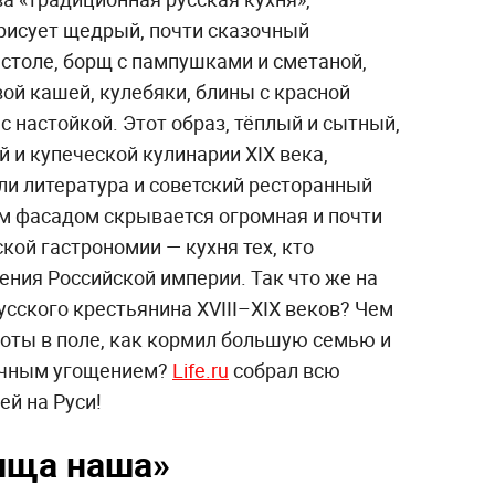
рисует щедрый, почти сказочный
столе, борщ с пампушками и сметаной,
вой кашей, кулебяки, блины с красной
с настойкой. Этот образ, тёплый и сытный,
 и купеческой кулинарии XIX века,
и литература и советский ресторанный
ым фасадом скрывается огромная и почти
кой гастрономии — кухня тех, кто
ения Российской империи. Так что же на
усского крестьянина XVIII–XIX веков? Чем
боты в поле, как кормил большую семью и
ичным угощением?
Life.ru
собрал всю
й на Руси!
ища наша»