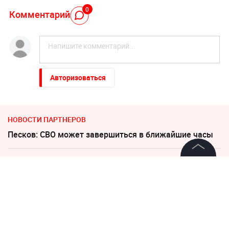
0
Комментарий
Авторизоваться
НОВОСТИ ПАРТНЕРОВ
Песков: СВО может завершиться в ближайшие часы
"Все решит одно сражение". Зеленский открыл
©
2026
News Media Holding.
страшную правду
Все права защищены
"Никто не полезет": британцев потрясло
происходящее в Одессе
Информация