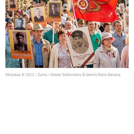
Обложка © ТАСС / Zuma / Alexey Sukhorukov, © Gemini Nano Banana