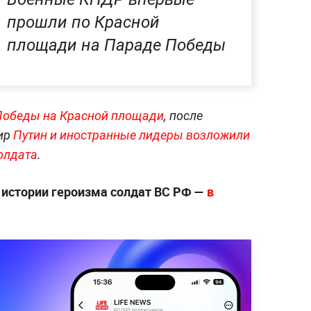
прошли по Красной
площади на Параде Победы
Победы на Красной площади
, после
ир
Путин и иностранные лидеры возложили
олдата
.
 истории героизма солдат ВС РФ —
в