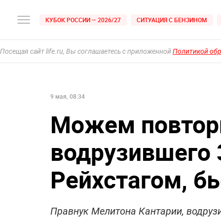
КУБОК РОССИИ — 2026/27
СИТУАЦИЯ С БЕНЗИНОМ
Посещая сайт life.ru, Вы соглашаетесь с приложенной
Политикой об
9 мая, 08:34
Можем повтори
водрузившего 
Рейхстагом, бь
Правнук Мелитона Кантарии, водрузи