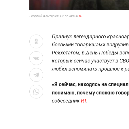
Георгий Кантария. Обложка ©
RT
Правнук легендарного красноар
боевыми товарищами водрузив
Рейхстагом, в День Победы всп
который сейчас участвует в СВО
любил вспоминать прошлое и ра
«Я сейчас, находясь на специа
понимаю, почему сложно говор
собеседник
RT
.