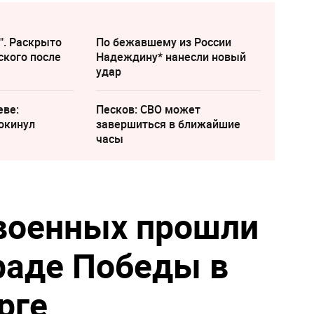
". Раскрыто
По бежавшему из России
ского после
Надеждину* нанесли новый
удар
еве:
Песков: СВО может
окинул
завершиться в ближайшие
часы
военных прошли
раде Победы в
рге