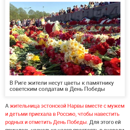
В Риге жители несут цветы к памятнику
советским солдатам в День Победы
А
жительница эстонской Нарвы вместе с мужем
и детьми приехала в Россию, чтобы навестить
родных и отметить День Победы
. Для этого ей