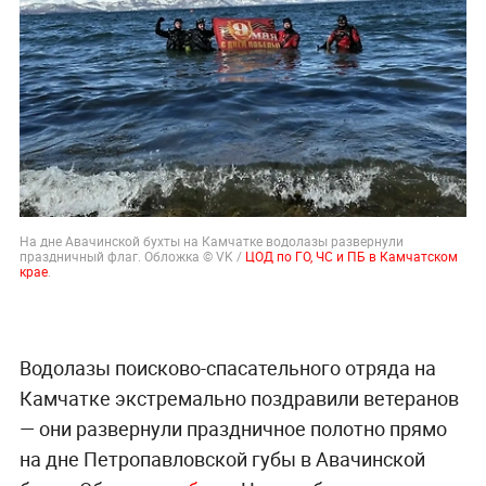
На дне Авачинской бухты на Камчатке водолазы развернули
праздничный флаг. Обложка © VK /
ЦОД по ГО, ЧС и ПБ в Камчатском
крае
.
Водолазы поисково-спасательного отряда на
Камчатке экстремально поздравили ветеранов
— они развернули праздничное полотно прямо
на дне Петропавловской губы в Авачинской