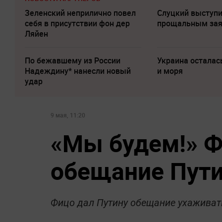
Зеленский неприлично повел
Слуцкий выступи
cебя в присутствии фон дер
прощальным за
Ляйен
По бежавшему из России
Украина осталас
Надеждину* нанесли новый
и моря
удар
9 мая, 11:20
«Мы будем!» Ф
обещание Пут
Фицо дал Путину обещание ухаживат