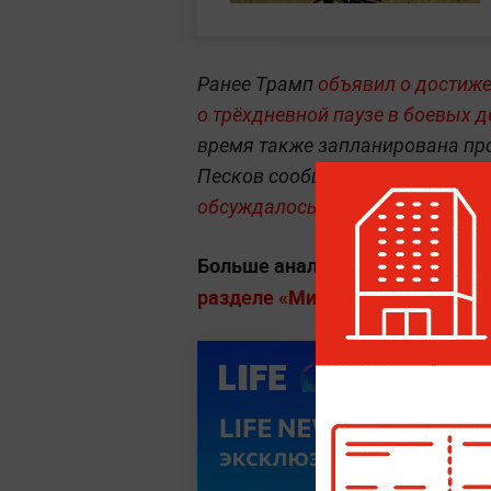
Ранее Трамп
объявил о достиже
о трёхдневной паузе в боевых д
время также запланирована п
Песков сообщил сегодня, что
пр
обсуждалось.
Больше аналитики о конфликта
разделе «Мировая политика» на 