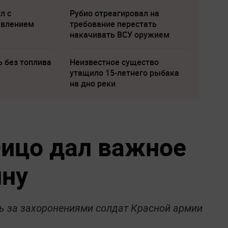
л с
Рубио отреагировал на
явлением
требование перестать
накачивать ВСУ оружием
ь без топлива
Неизвестное существо
утащило 15-летнего рыбака
на дно реки
ицо дал важное
ину
ь за захоронениями солдат Красной армии