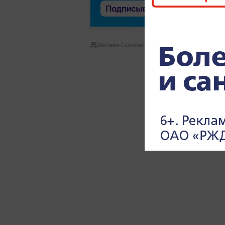
Милена Скрипальщикова