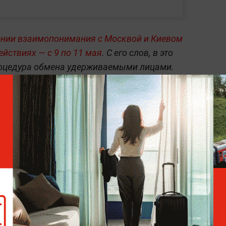
нии взаимопонимания с Москвой и Киевом
ействиях — с 9 по 11 мая
. С его слов, в это
роцедура обмена удерживаемыми лицами.
одление перемирия после 11 мая пока не
х, союзах и политических трендах —
в
Life.ru.