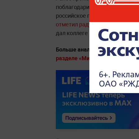
поблагодарил президента Росс
российское гостеприимство.
В 
отметил радушный приём, оказ
дал коллеге
важной обещание.
Больше аналитики о конфликта
разделе «Мировая политика» на 