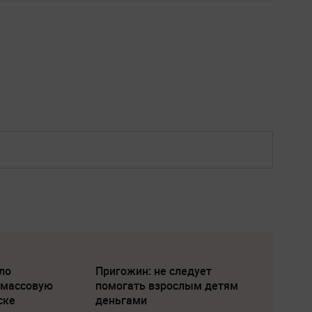
ло
Пригожин: не следует
 массовую
помогать взрослым детям
ске
деньгами