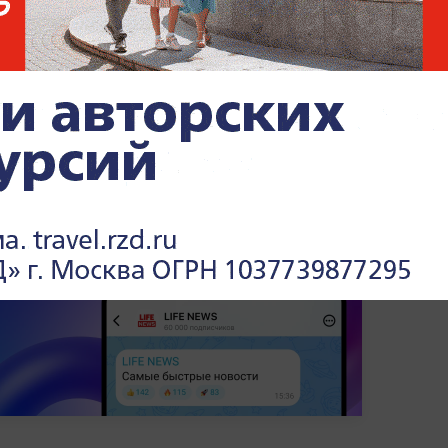
ии Владимира Путина за традиционное
ходе переговоров словацкий премьер
анный делегации Словакии в Москве.
Он
х, союзах и политических трендах —
в
Life.ru.