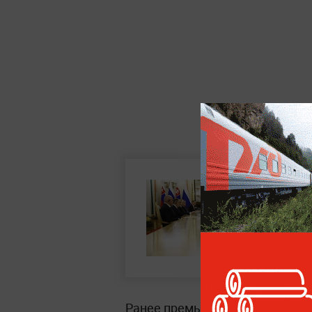
Ранее премьер-министр Словак