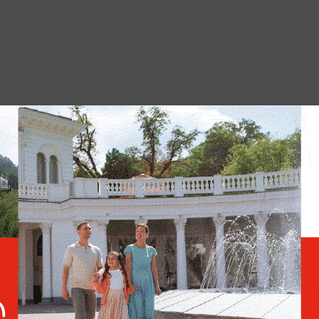
«Лучше, чем на лошади»:
Путин пошутил о сложном
маршруте Фицо в Москву
ии Роберт Фицо на встрече в Кремле