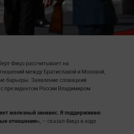
берт Фицо рассчитывает на
тношений между Братиславой и Москвой,
ие барьеры. Заявление словацкий
и с президентом России Владимиром
икает железный занавес. Я поддерживаю
ые отношения»,
— сказал Фицо в ходе