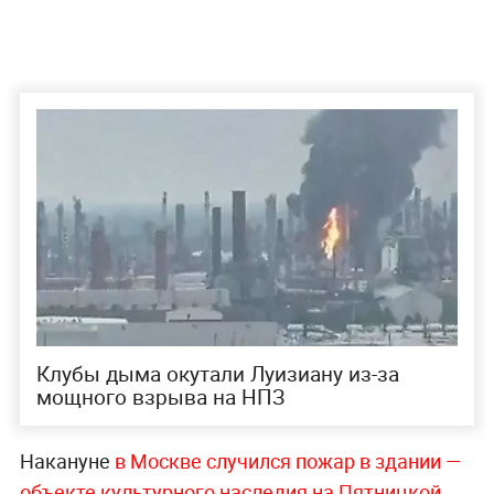
Клубы дыма окутали Луизиану из-за
мощного взрыва на НПЗ
Накануне
в Москве случился пожар в здании —
объекте культурного наследия на Пятницко
й