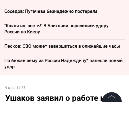
Соседов: Пугачева безнадежно постарела
"Какая наглость!" В Британии поразились удару
России по Киеву
Песков: СВО может завершиться в ближайшие часы
По бежавшему из России Надеждину* нанесли новый
удар
9 мая, 14:25
Ушаков заявил о работе над
списком пленных для обмена
©
2026
News Media Holding.
по формуле «1000 на 1000»
Все права защищены