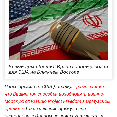
Белый дом объявил Иран главной угрозой
для США на Ближнем Востоке
Ранее президент США Дональд
Трамп заявил,
что Вашингтон способен возобновить военно-
морскую операцию Project Freedom в Ормузском
проливе
. Такое решение примут, если
переговоры с Ираном не принесут результата.