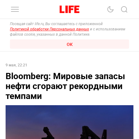
Посещая сайт life.ru, Вы соглашаетесь с приложенной
Политикой обработки Персональных данных
и с использованием
файлов cookie, указанных в данной Политике.
ОК
9 мая, 22:21
Bloomberg: Мировые запасы
нефти сгорают рекордными
темпами