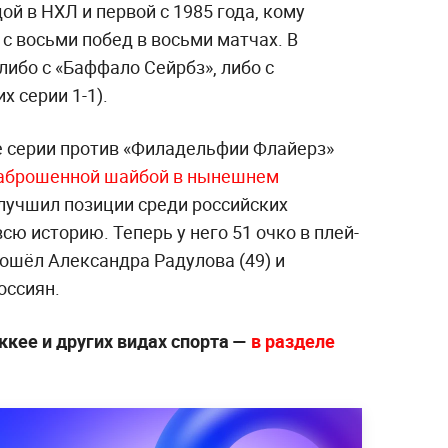
ой в НХЛ и первой с 1985 года, кому
 с восьми побед в восьми матчах. В
ибо с «Баффало Сейрбз», либо с
х серии 1-1).
е серии против «Филадельфии Флайерз»
заброшенной шайбой в нынешнем
лучшил позиции среди российских
сю историю. Теперь у него 51 очко в плей-
ошёл Александра Радулова (49) и
оссиян.
ккее и других видах спорта —
в разделе