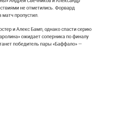
ны» Андрей Свечников и Александр
ствиями не отметились. Форвард
 матч пропустил.
рстер и Алекс Бамп, однако спасти серию
Каролина» ожидает соперника по финалу
танет победитель пары «Баффало» —