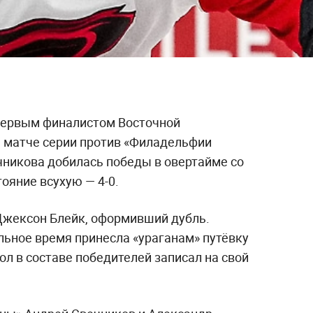
первым финалистом Восточной
 матче серии против «Филадельфии
никова добилась победы в овертайме со
тояние всухую — 4-0.
Джексон Блейк, оформивший дубль.
льное время принесла «ураганам» путёвку
ол в составе победителей записал на свой