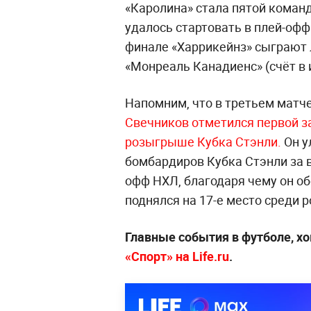
«Каролина» стала пятой команд
удалось стартовать в плей-офф
финале «Харрикейнз» сыграют л
«Монреаль Канадиенс» (счёт в и
Напомним, что в третьем матч
Свечников отметился первой 
розыгрыше Кубка Стэнли.
Он у
бомбардиров Кубка Стэнли за в
офф НХЛ, благодаря чему он об
поднялся на 17-е место среди р
Главные события в футболе, хо
«Спорт» на Life.ru
.