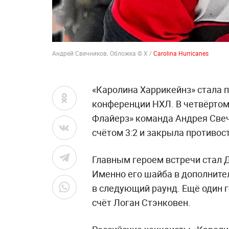
Андрей Свечников
.
Обложка © Х /
Carolina Hurricanes
«Каролина Харрикейнз» стала 
конференции НХЛ. В четвёртом
Флайерз» команда Андрея Свеч
счётом 3:2 и закрыла противос
Главным героем встречи стал 
Именно его шайба в дополните
в следующий раунд. Ещё один г
счёт Логан Стэнковен.