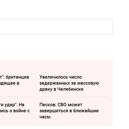
т": британцев
Увеличилось число
одящее в
задержанных за массовую
драку в Челябинске
и удар". На
Песков: СВО может
ись о войне с
завершиться в ближайшие
часы