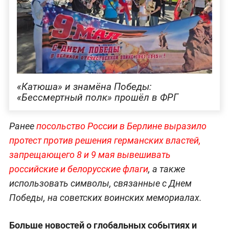
«Катюша» и знамёна Победы:
«Бессмертный полк» прошёл в ФРГ
Ранее
посольство России в Берлине выразило
протест против решения германских властей,
запрещающего 8 и 9 мая вывешивать
российские и белорусские флаги
, а также
использовать символы, связанные с Днем
Победы, на советских воинских мемориалах.
Больше новостей о глобальных событиях и