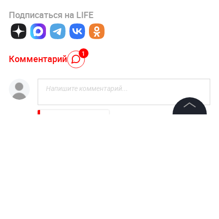
Подписаться на LIFE
1
Комментарий
Авторизоваться
©
2026
News Media Holding.
Все права защищены
Павел
10 мая, 09:56
Молодежь заблуждается не изучая Библии они
находят не христианство а религию
Информация
Контакты
Ответить
Редакция