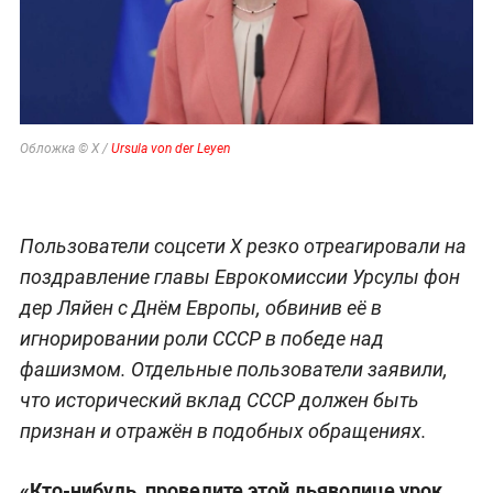
Обложка © X /
Ursula von der Leyen
Пользователи соцсети X резко отреагировали на
поздравление главы Еврокомиссии Урсулы фон
дер Ляйен с Днём Европы, обвинив её в
игнорировании роли СССР в победе над
фашизмом. Отдельные пользователи заявили,
что исторический вклад СССР должен быть
признан и отражён в подобных обращениях.
«Кто-нибудь, проведите этой дьяволице урок