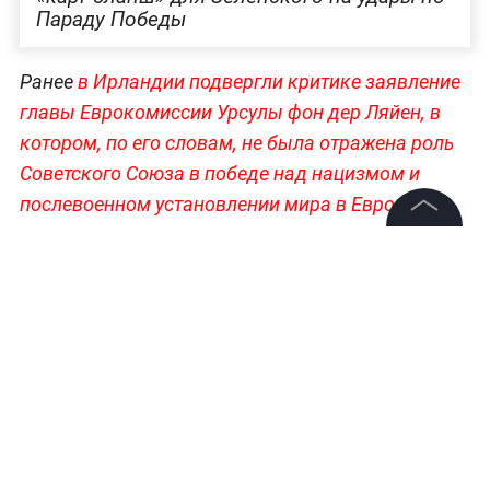
Параду Победы
Ранее
в Ирландии подвергли критике заявление
главы Еврокомиссии Урсулы фон дер Ляйен, в
котором, по его словам, не была отражена роль
Советского Союза в победе над нацизмом и
послевоенном установлении мира в Европе.
Подход брюссельских структур к трактовке 9
©
2026
News Media Holding.
мая выглядит искажённым.
Все права защищены
Все самое важное о мире, странах и их лидерах
—
читайте в разделе «Мировая политика» на
Информация
Life.ru.
Контакты
Редакция
Правовая информация