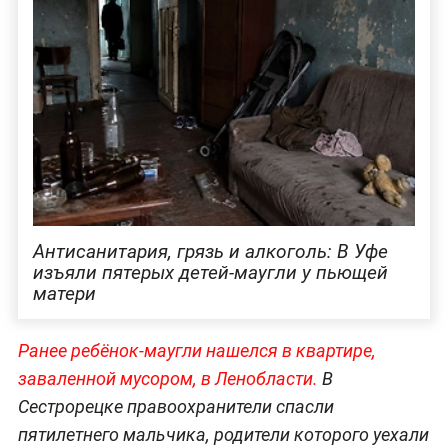
Антисанитария, грязь и алкоголь: В Уфе
изъяли пятерых детей-маугли у пьющей
матери
Ранее ребёнок-маугли нашелся в квартире,
заваленной мусором, в Ленобласти.
В
Сестрорецке правоохранители спасли
пятилетнего мальчика, родители которого уехали