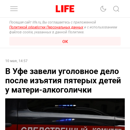
Посещая сайт life.ru, Вы соглашаетесь с приложенной
Политикой обработки Персональных данных
и с использованием
файлов cookie, указанных в данной Политике.
ОК
10 мая, 14:57
В Уфе завели уголовное дело
после изъятия пятерых детей
у матери-алкоголички