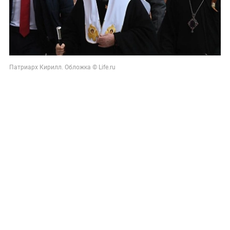
Патриарх Кирилл. Обложка © Life.ru