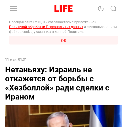
Посещая сайт life.ru, Вы соглашаетесь с приложенной
Политикой обработки Персональных данных
и с использованием
файлов cookie, указанных в данной Политике.
ОК
11 мая, 01:31
Нетаньяху: Израиль не
откажется от борьбы с
«Хезболлой» ради сделки с
Ираном