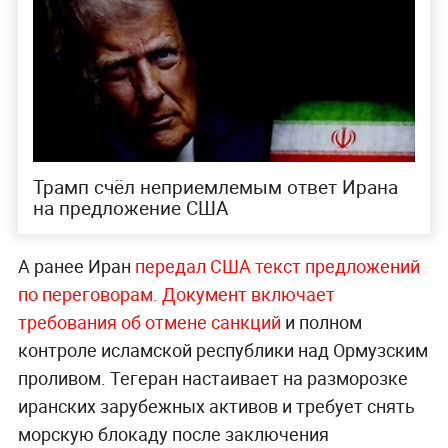
Трамп счёл неприемлемым ответ Ирана
на предложение США
А ранее Иран
передал США текст предложений
по переговорам. Документ включает
требования об отмене санкций
и полном
контроле исламской республики над Ормузским
проливом. Тегеран настаивает на разморозке
иранских зарубежных активов и требует снять
морскую блокаду после заключения