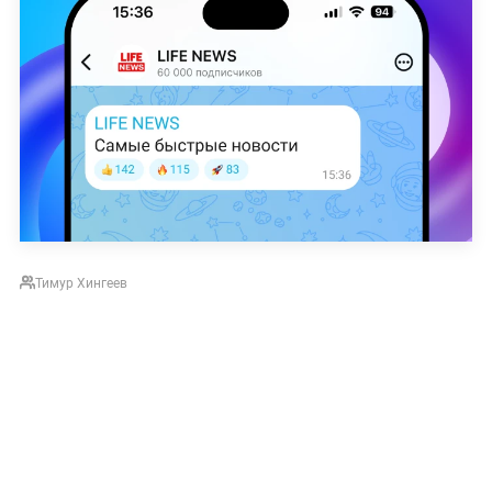
Тимур Хингеев