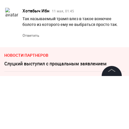
Хотабыч Ибн
11 мая, 01:45
Так называемый трамп влез в такое вонючее
болото из которого ему не выбраться просто так.
Ответить
НОВОСТИ ПАРТНЕРОВ
Слуцкий выступил с прощальным заявлением
"Никто не полезет": британцев потрясло
©
2026
News Media Holding.
происходящее в Одессе
Все права защищены
В Польше возмущены ударом Кремля по
иностранным активам
Информация
"Все решит одно сражение". Зеленский открыл
Контакты
страшную правду