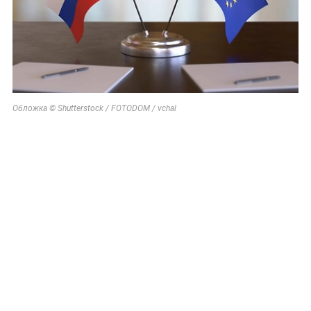
Обложка © Shutterstock / FOTODOM / vchal