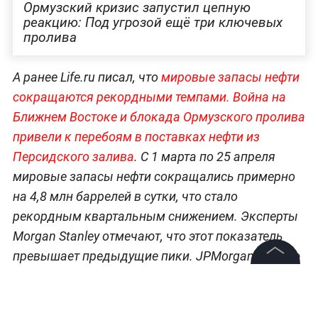
Ормузский кризис запустил цепную
реакцию: Под угрозой ещё три ключевых
пролива
А ранее Life.ru писал, что
мировые запасы нефти
сокращаются рекордными темпами. Война на
Ближнем Востоке и блокада Ормузского пролива
привели к перебоям в поставках нефти из
Персидского залива
. С 1 марта по 25 апреля
мировые запасы нефти сокращались примерно
на 4,8 млн баррелей в сутки, что стало
рекордным квартальным снижением. Эксперты
Morgan Stanley отмечают, что этот показатель
превышает предыдущие пики. JPMorgan, в свою
очередь, предупреждают, что страны ОЭСР
©
2026
News Media Holding.
Все права защищены
столкнутся с операционным напряжением уже в
июне, а к сентябрю запасы нефти достигнут