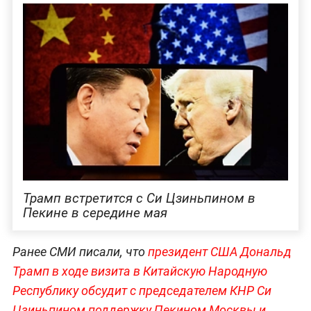
Трамп встретится с Си Цзиньпином в
Пекине в середине мая
Ранее СМИ писали, что
президент США Дональд
Трамп в ходе визита в Китайскую Народную
Республику обсудит с председателем КНР Си
Цзиньпином поддержку Пекином Москвы и