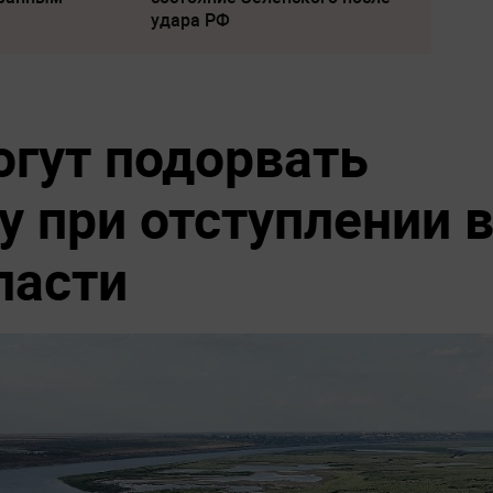
удара РФ
огут подорвать
у при отступлении 
ласти