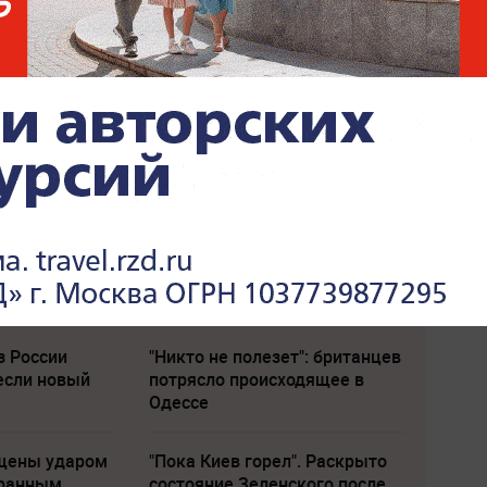
з России
"Никто не полезет": британцев
если новый
потрясло происходящее в
Одессе
щены ударом
"Пока Киев горел". Раскрыто
транным
состояние Зеленского после