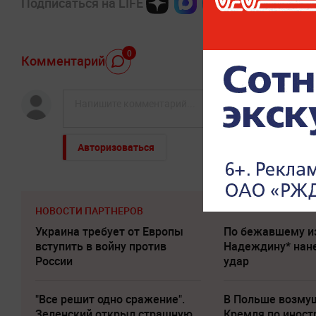
Подписаться на LIFE
0
Комментарий
Авторизоваться
НОВОСТИ ПАРТНЕРОВ
Украина требует от Европы
По бежавшему и
вступить в войну против
Надеждину* нан
России
удар
"Все решит одно сражение".
В Польше возму
Зеленский открыл страшную
Кремля по инос