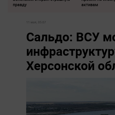
правду
активам
11 мая, 05:07
Сальдо: ВСУ м
инфраструктур
Херсонской об