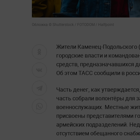
Обложка © Shutterstock / FOTODOM / Halfpoint
Жители Каменец-Подольского 
городские власти и командова
средств, предназначавшихся д
Об этом ТАСС сообщили в росси
Часть денег, как утверждается
часть собрали волонтёры для 
военнослужащих. Местные жите
присвоены представителями г
армейских подразделений. Нед
отсутствием обещанного снабж