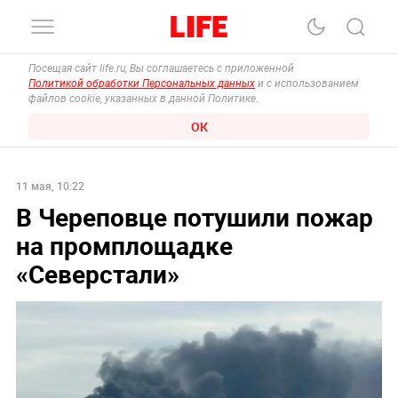
Посещая сайт life.ru, Вы соглашаетесь с приложенной
Политикой обработки Персональных данных
и с использованием
файлов cookie, указанных в данной Политике.
ОК
11 мая, 10:22
В Череповце потушили пожар
на промплощадке
«Северстали»