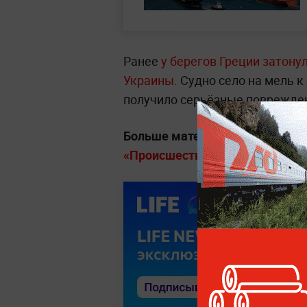
Ранее
у берегов Греции затонул
Украины.
Судно село на мель к 
получило серьёзные поврежден
Больше материалов о громких 
«Происшествия» на Life.ru.