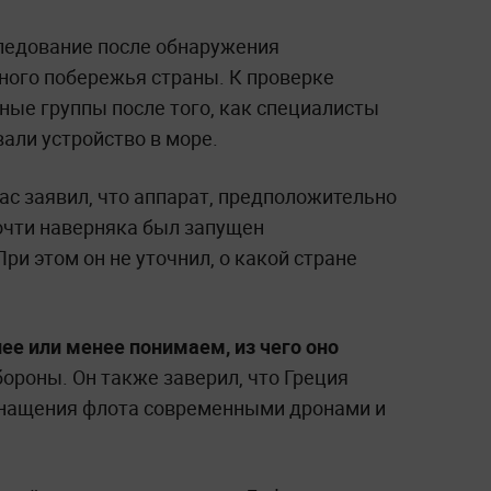
ледование после обнаружения
дного побережья страны. К проверке
ые группы после того, как специалисты
али устройство в море.
с заявил, что аппарат, предположительно
очти наверняка был запущен
ри этом он не уточнил, о какой стране
лее или менее понимаем, из чего оно
ороны. Он также заверил, что Греция
снащения флота современными дронами и