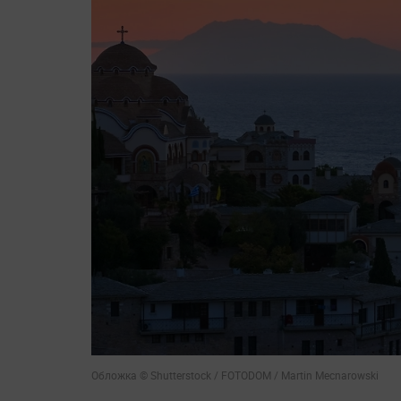
Обложка © Shutterstock / FOTODOM / Martin Mecnarowski