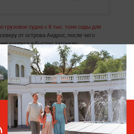
о грузовое судно с 8 тыс. тонн соды для
северу от острова Андрос, после чего
ия корпуса и быстро затонуло.
инцидентах и расследованиях —
в разделе