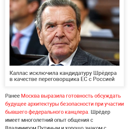
Каллас исключила кандидатуру Шрёдера
в качестве переговорщика ЕС с Россией
Ранее
Москва выразила готовность обсуждать
будущее архитектуры безопасности при участии
бывшего федерального канцлера
. Шрёдер
имеет многолетний опыт общения с
Владимиром Путиным и хорошо знаком с