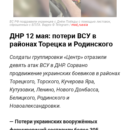
ВС РФ поздравили украинцев с Днём Победы с помощью листовок,
сброшенных с БПЛА. Видео © Telegram /
mod_russia
ДНР 12 мая: потери ВСУ в
районах Торецка и Родинского
Солдаты группировки «Центр» отразили
девять атак ВСУ в ДНР. Сорвано
продвижение украинских боевиков в районах
Торецкого, Торского, Кучерова Яра,
Кутузовки, Ленино, Нового Донбасса,
Белицкого, Родинского и
Новоалександровки.
— Потери украинских вооружённых
формирований составили более 305