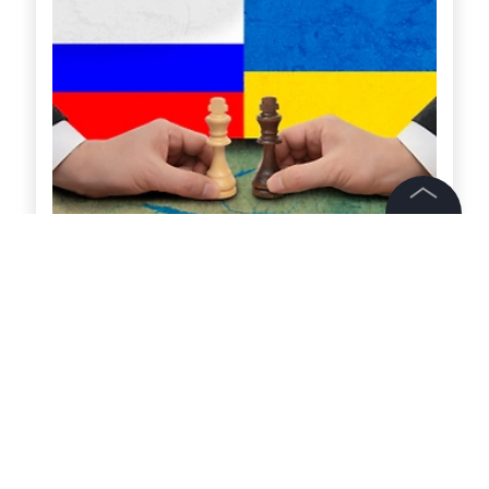
©
2026
News Media Holding.
Все права защищены
От Белоруссии до Абу-Даби: как
Россия четыре года ведёт Киев к миру,
а он выбирает войну
Информация
Контакты
Редакция
Правовая информация