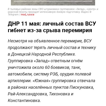
В тыловых районах зоны СВО штурмовики группировок «Запад», «Центр» и
морской пехоты проходят интенсивную боевую подготовку.
Видео ©
Telegram /
mod_russia
ДНР 11 мая: личный состав ВСУ
гибнет из-за срыва перемирия
Несмотря на объявленное перемирие, ВСУ
продолжают терять личный состав и технику
в Донецкой Народной Республике.
Группировка «Запад» ответным огнём
уничтожила около 60 боевиков, танк,
автомобили, систему РЭБ, орудия полевой
артиллерии. «Южная» группировка отвечала
в районах населённых пунктов Пискуновка,
Рай-Александровка, Тихоновка и
Константиновка.