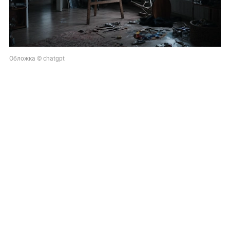
Обложка © chatgpt