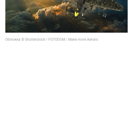
Обложка © Shutterstock / FOTODOM / Make more Aerials