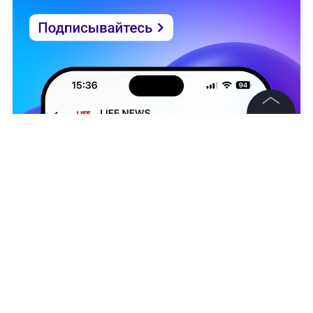
©
2026
News Media Holding.
Все права защищены
Информация
Контакты
Редакция
Николь Вербер
Правовая информация
Политика обработки персональных данных
НОВОСТИ
УКРАИНА
ЕС
МИРОВАЯ ПОЛИТИКА