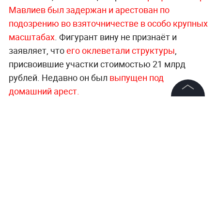
Мавлиев был задержан и арестован по
подозрению во взяточничестве в особо крупных
масштабах
. Фигурант вину не признаёт и
заявляет, что
его оклеветали структуры
,
присвоившие участки стоимостью 21 млрд
рублей. Недавно он был
выпущен под
домашний арест.
©
2026
News Media Holding.
Больше актуальных событий в режиме
Все права защищены
реального времени —
читайте в разделе
«Последние новости» на Life.ru
.
Информация
Контакты
Редакция
Правовая информация