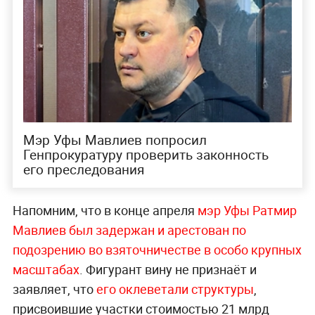
Мэр Уфы Мавлиев попросил
Генпрокуратуру проверить законность
его преследования
Напомним, что в конце апреля
мэр Уфы Ратмир
Мавлиев был задержан и арестован по
подозрению во взяточничестве в особо крупных
масштабах
. Фигурант вину не признаёт и
заявляет, что
его оклеветали структуры
,
присвоившие участки стоимостью 21 млрд