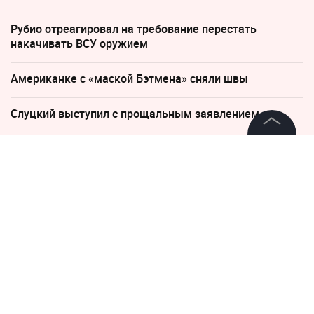
Рубио отреагировал на требование перестать
накачивать ВСУ оружием
Американке с «маской Бэтмена» сняли швы
Слуцкий выступил с прощальным заявлением
©
2026
News Media Holding.
Все права защищены
10 мая, 11:30
В Новосибирской области не
стали возбуждать дело после
Информация
смерти главы ветслужбы
Контакты
Редакция
Правовая информация
Политика обработки персональных данных