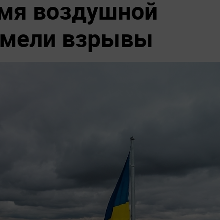
емя воздушной
емели взрывы