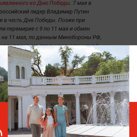
бъявленного ко Дню Победы
. 7 мая в
российский лидер Владимир Путин
ая в честь Дня Победы. Позже при
и перемирие с 9 по 11 мая и обмен
о на 11 мая, по данным Минобороны РФ,
учая нарушения перемирия украинской
й военной операции —
читайте в разделе