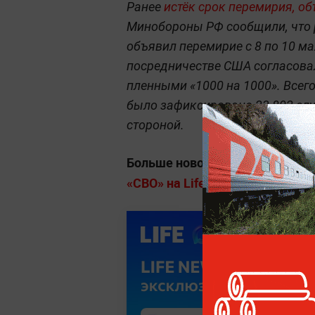
Ранее
истёк срок перемирия, о
Минобороны РФ сообщили, что 
объявил перемирие с 8 по 10 м
посредничестве США согласовал
пленными «1000 на 1000». Всег
было зафиксировано 23 802 сл
стороной.
Больше новостей о специально
«СВО» на Life.ru.