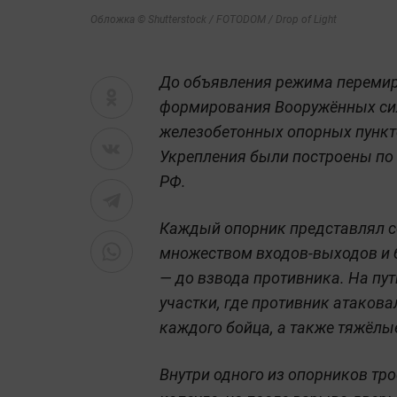
Обложка © Shutterstock / FOTODOM / Drop of Light
До объявления режима перемир
формирования Вооружённых сил
железобетонных опорных пункт
Укрепления были построены по
РФ.
Каждый опорник представлял с
множеством входов-выходов и 
— до взвода противника. На п
участки, где противник атаков
каждого бойца, а также тяжёлы
Внутри одного из опорников тр