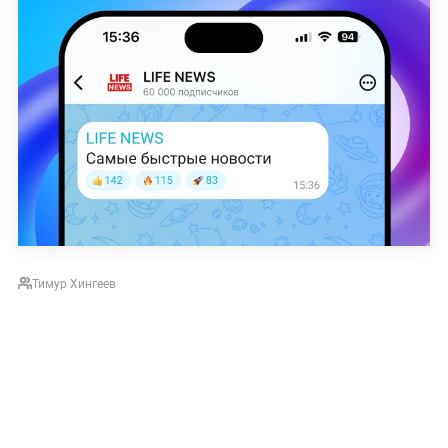
Тимур Хингеев