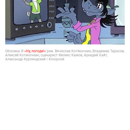
Обложка ©
«Ну, погоди!»
реж. Вячеслав Котёночкин, Владимир Тарасов,
Алексей Котеночкин, сценарист Феликс Камов, Аркадий Хайт,
Александр Курляндский / Kinopoisk