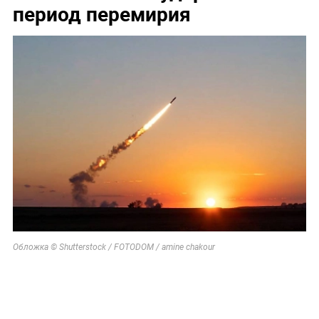
период перемирия
Обложка © Shutterstock / FOTODOM / amine chakour