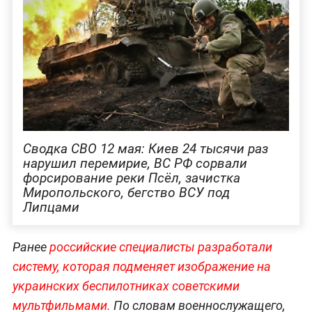
Сводка СВО 12 мая: Киев 24 тысячи раз
нарушил перемирие, ВС РФ сорвали
форсирование реки Псёл, зачистка
Миропольского, бегство ВСУ под
Липцами
Ранее
российские специалисты разработали
систему, которая подменяет изображение на
украинских беспилотниках советскими
мультфильмами.
По словам военнослужащего,